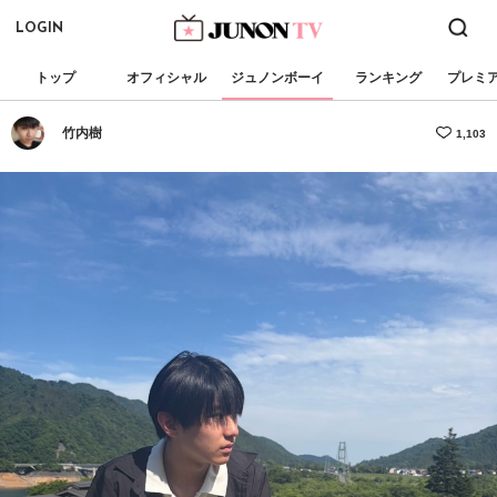
LOGIN
トップ
オフィシャル
ジュノンボーイ
ランキング
プレミ
竹内樹
1,103