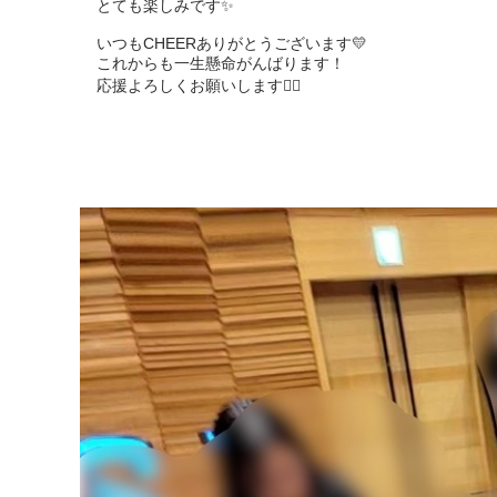
とても楽しみです✨️

いつもCHEERありがとうございます💛

これからも一生懸命がんばります！

応援よろしくお願いします🙇‍♂️