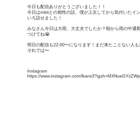
今日も配信ありがとうございました！！

今日はmbtiとの相性の話、僕が上京してから気付いた
いろ話せました！

みなさん今日は大雨、大丈夫でしたか？朝から雨の中通
つけてね😭

明日の配信も22:00〜になります！まだ来たことない人も
それでは〜

Instagram

https://www.instagram.com/lkans3?igsh=MXNueGYz