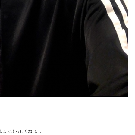
でよろしくね_(._.)_
