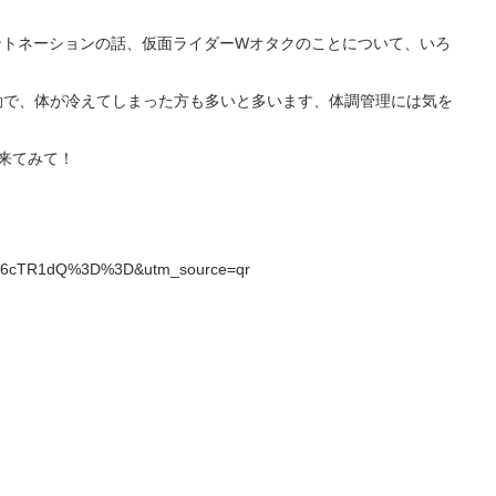
イントネーションの話、仮面ライダーWオタクのことについて、いろ
勤で、体が冷えてしまった方も多いと多います、体調管理には気を
来てみて！

ZWp6cTR1dQ%3D%3D&utm_source=qr