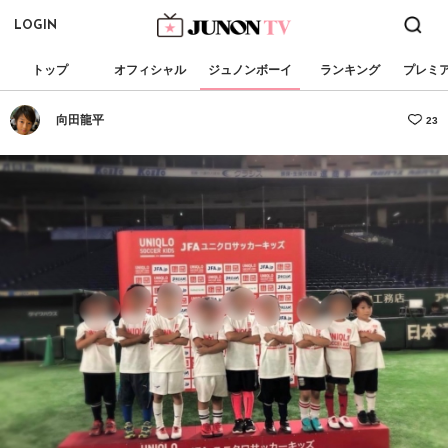
LOGIN
トップ
オフィシャル
ジュノンボーイ
ランキング
プレミ
向田龍平
23