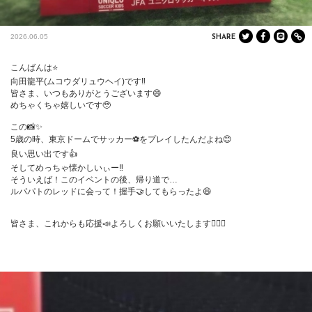
2026.06.05
SHARE
こんばんは⭐️

向田龍平(ムコウダリュウヘイ)です‼️

皆さま、いつもありがとうございます😄

めちゃくちゃ嬉しいです🥹

この📸✨

5歳の時、東京ドームでサッカー⚽️をプレイしたんだよね😊

良い思い出です👍

そしてめっちゃ懐かしいぃー‼️

そういえば！このイベントの後、帰り道で…

ルパパトのレッドに会って！握手🤝してもらったよ😆

皆さま、これからも応援📣よろしくお願いいたします🙇‍♀️✨