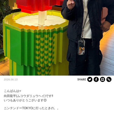
2026.06.13
SHARE
こんばんは⭐️

向田龍平(ムコウダリュウヘイ)です‼️

いつもありがとうございます😊

ニンテンドーTOKYOに行ったときの。。
