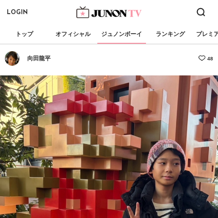
LOGIN
トップ
オフィシャル
ジュノンボーイ
ランキング
プレミ
向田龍平
48