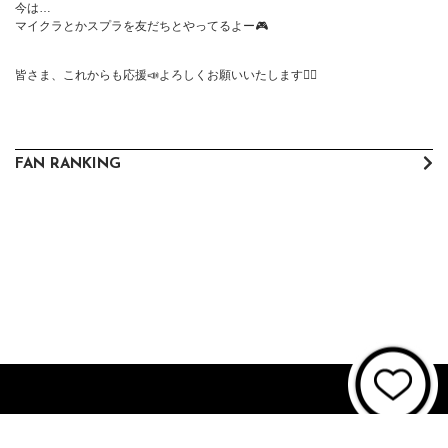
今は…

マイクラとかスプラを友だちとやってるよー🎮

皆さま、これからも応援📣よろしくお願いいたします🙇‍♀️
FAN RANKING
About JUNON TV
お問い合わせ
FAQ
利用規約
個人情報保護方針
個人情報の取扱いについて
資金決済法に基づく表記
特商法に基づく表記