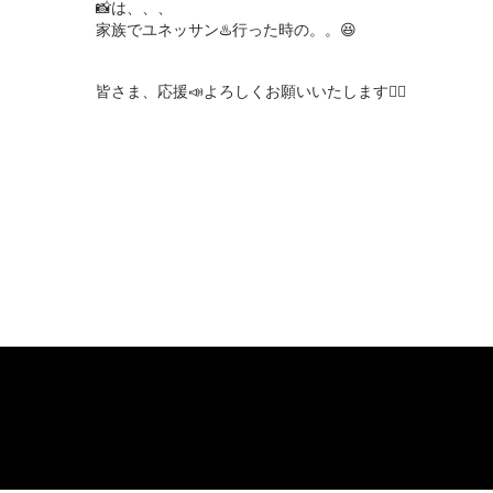
📸は、、、

家族でユネッサン♨️行った時の。。😆

皆さま、応援📣よろしくお願いいたします🙇‍♀️
お問い合わせ
About JUNON TV
F