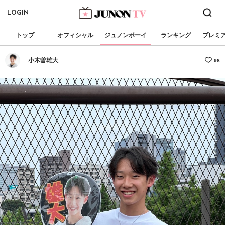
LOGIN
トップ
オフィシャル
ジュノンボーイ
ランキング
プレミ
小木曽雄大
98