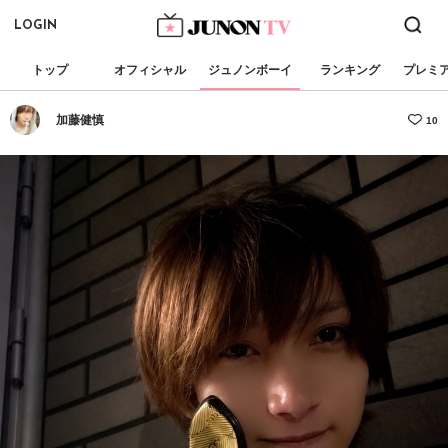
LOGIN
トップ
オフィシャル
ジュノンボーイ
ランキング
プレミ
加藤健慎
10