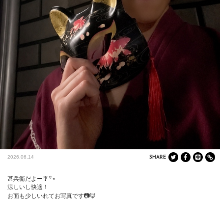
2026.06.14
SHARE
甚兵衛だよー🎐꙳⋆

涼しいし快適！

お面も少しいれてお写真です📷🦊