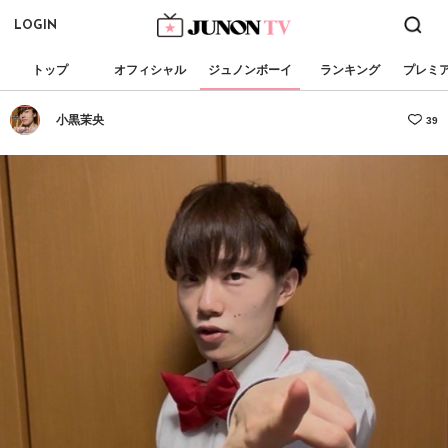
LOGIN
トップ
オフィシャル
ジュノンボーイ
ランキング
プレミ
小黒茉央
39