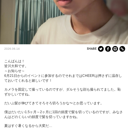
2026.06.14
SHARE
こんばんは！

皆川大和です。

～お知らせ～

6月21日からのイベントに参加するのでそれまではCHEERは押さずに温存し
ておいてくれると嬉しいです！

カメラを固定して撮っているのですが、ダルそうな顔も撮られてました。恥
ずかしいですね。

だいぶ髪が伸びてきてそろそろ切ろうかな〜とか思っています。

僕はだいたい1.5ヶ月～2ヶ月に1回の頻度で髪を切っているのですが、みなさ
んはどのくらいの頻度で髪を切っていますかね。

夏はすぐ暑くなるから大変だ…
