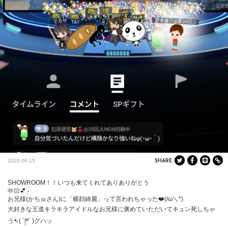
2026.06.15
SHARE
SHOWROOM！！いつも来てくれてありありがとう

🫶🏻💕 ̖́-‬

お兄様(かちゅさん)に「横顔綺麗」って言われちゃった❤️(/ω＼*)

大好きな王道キラキラアイドルなお兄様に褒めていただいてキュン死しちゃ
う➷( ´ཫ` )グハッ