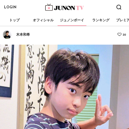
LOGIN
トップ
オフィシャル
ジュノンボーイ
ランキング
プレミ
木本和希
30