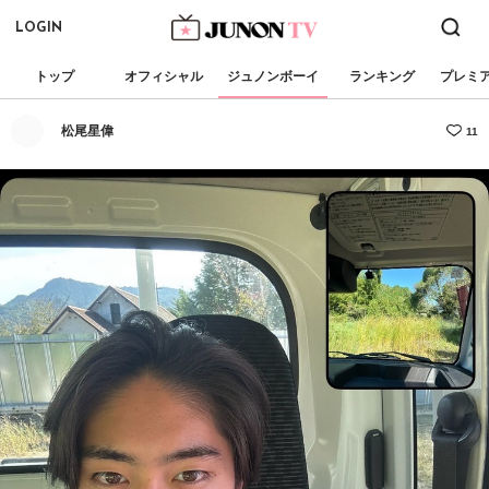
LOGIN
トップ
オフィシャル
ジュノンボーイ
ランキング
プレミ
松尾星偉
11