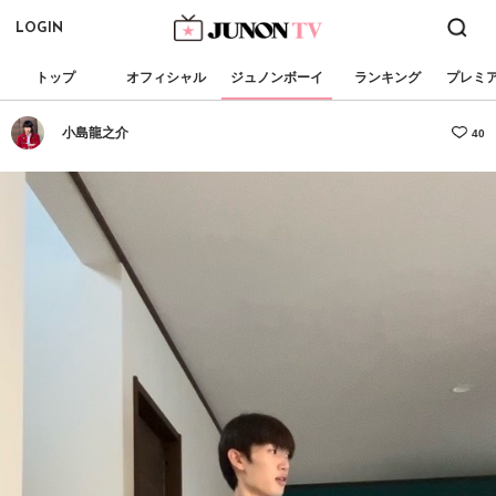
LOGIN
トップ
オフィシャル
ジュノンボーイ
ランキング
プレミ
小島龍之介
40