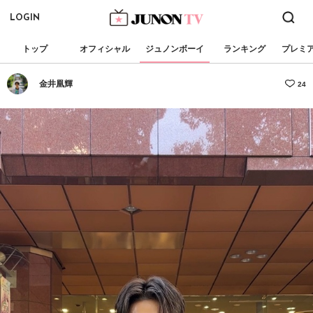
LOGIN
トップ
オフィシャル
ジュノンボーイ
ランキング
プレミ
金井凰輝
24