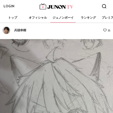
LOGIN
トップ
オフィシャル
ジュノンボーイ
ランキング
プレミ
兵頭幸樹
11