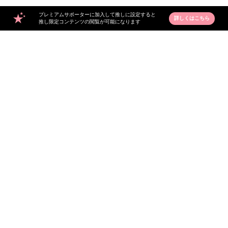
プレミアムサポーターに加入して推しに設定すると
詳しくはこちら
推し限定コンテンツの閲覧が可能になります
7
兵頭幸樹
LINK
About JUNON TV
お問い合わせ
FAQ
利用規約
個人情報保護方針
個人情報の取扱いについて
資金決済法に基づく表記
特商法に基づく表記
© 2021 JUNON TV. All Rights Reserved.