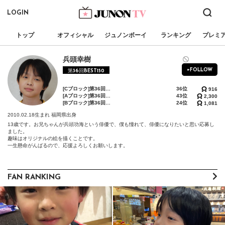
LOGIN
トップ
オフィシャル
ジュノンボーイ
ランキング
プレミ
兵頭幸樹
+FOLLOW
第36回BEST150
[Cブロック]第36回ジュノンボーイ・コンテスト「BEST150決定戦」
36位
916
[Aブロック]第36回ジュノンボーイ・コンテスト「BEST70決定戦」
43位
2,300
[Bブロック]第36回ジュノンボーイ・コンテスト「BEST30敗者復活戦」
24位
1,081
2010.02.18生まれ
福岡県出身
13歳です。お兄ちゃんが兵頭功海という俳優で、僕も憧れて、俳優になりたいと思い応募し
ました。

趣味はオリジナルの絵を描くことです。

一生懸命がんばるので、応援よろしくお願いします。
FAN RANKING