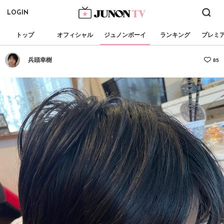
LOGIN
トップ
オフィシャル
ジュノンボーイ
ランキング
プレミ
兵頭幸樹
85