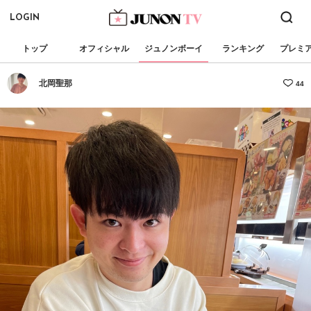
LOGIN
トップ
オフィシャル
ジュノンボーイ
ランキング
プレミ
北岡聖那
44