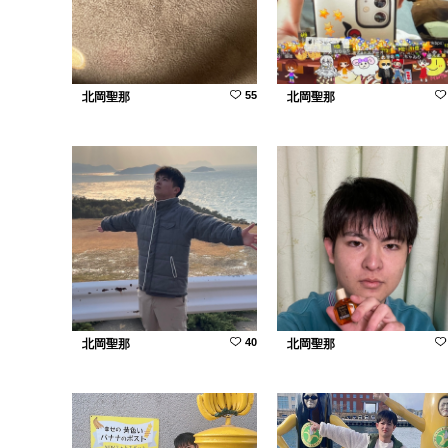
55
北岡聖那
北岡聖那
40
北岡聖那
北岡聖那