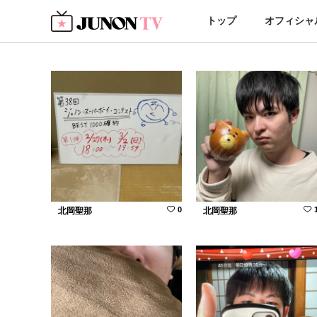
トップ
オフィシャ
0
北岡聖那
北岡聖那