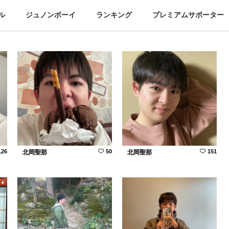
ル
ジュノンボーイ
ランキング
プレミアムサポーター
126
50
151
北岡聖那
北岡聖那