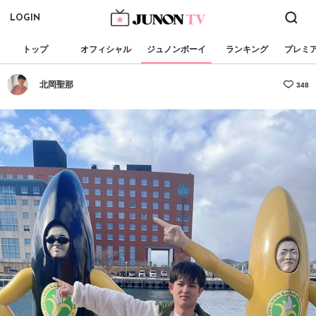
LOGIN
トップ
オフィシャル
ジュノンボーイ
ランキング
プレミ
北岡聖那
348