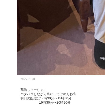
2025.01.28
配信しゅーりょ！

バタバタしながら終わってごめんね💦

明日の配信は14時30分〜15時30分

                    19時30分〜20時30分
