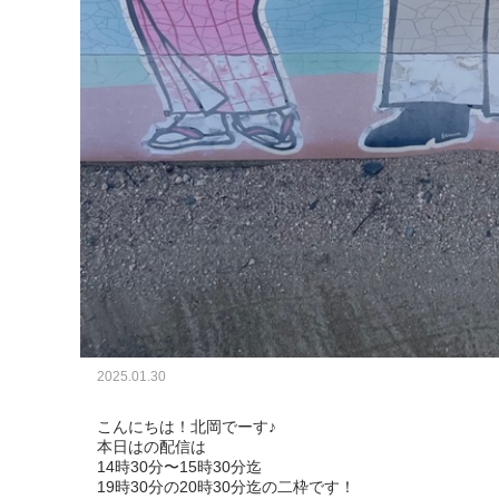
2025.01.30
こんにちは！北岡でーす♪

本日はの配信は

14時30分〜15時30分迄

19時30分の20時30分迄の二枠です！
