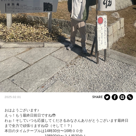
2025.02.01
SHARE
おはようございます♪

えっ！もう最終日前日ですね😳

わぉ！そしていつも応援してくださるみなさんありがとうございます最終日
まで全力で頑張りますね😊（そして！？）

本日のタイムテーブルは14時30分〜16時００分
