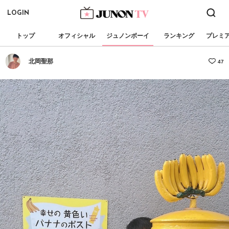
LOGIN
トップ
オフィシャル
ジュノンボーイ
ランキング
プレミ
北岡聖那
47