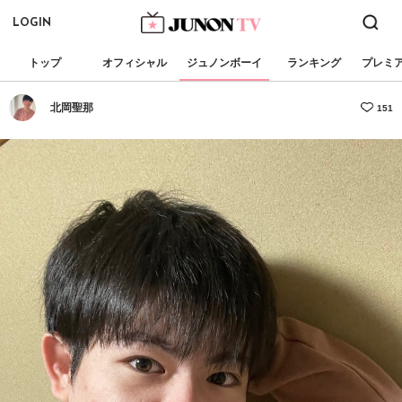
LOGIN
トップ
オフィシャル
ジュノンボーイ
ランキング
プレミ
北岡聖那
151