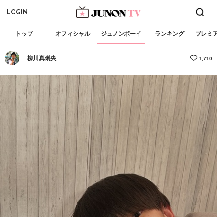
LOGIN
トップ
オフィシャル
ジュノンボーイ
ランキング
プレミ
柳川真俐央
1,710