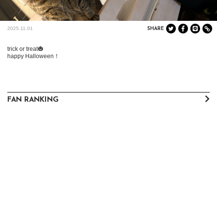
2025.11.01
SHARE
trick or treat🎃

happy Halloween！
FAN RANKING