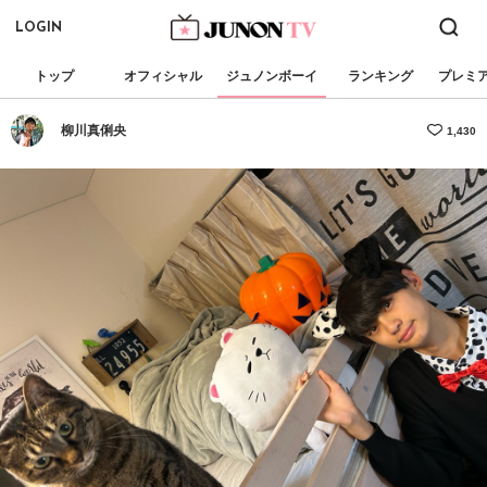
LOGIN
トップ
オフィシャル
ジュノンボーイ
ランキング
プレミ
柳川真俐央
1,430