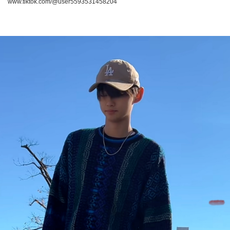
www.tiktok.com/@user5593531458204