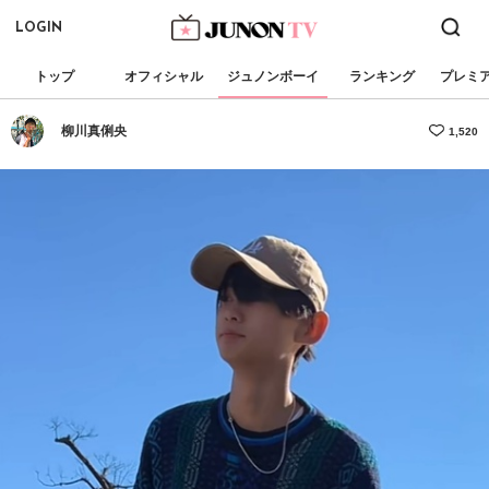
LOGIN
トップ
オフィシャル
ジュノンボーイ
ランキング
プレミ
柳川真俐央
1,520