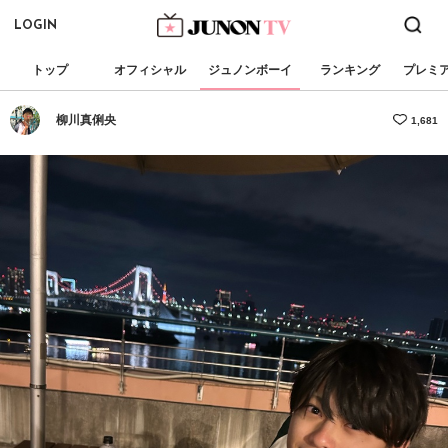
LOGIN
トップ
オフィシャル
ジュノンボーイ
ランキング
プレミ
柳川真俐央
1,681