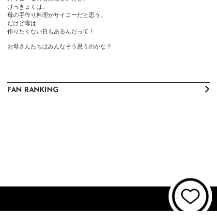
けっきょくは、

母の手作り料理がサイコーだと思う。

だけど母は

作りたくない日もあるんだって！

お母さんたちはみんなそう思うのかな？
FAN RANKING
About JUNON TV
お問い合わせ
FAQ
利用規約
個人情報保護方針
個人情報の取扱いについて
資金決済法に基づく表記
特商法に基づく表記