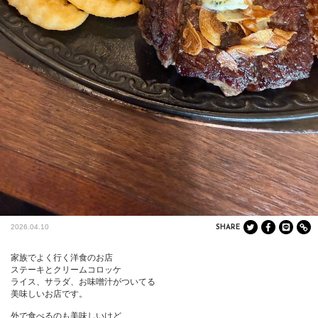
2026.04.10
SHARE
家族でよく行く洋食のお店

ステーキとクリームコロッケ

ライス、サラダ、お味噌汁がついてる

美味しいお店です。

外で食べるのも美味しいけど、
