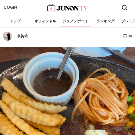
LOGIN
トップ
オフィシャル
ジュノンボーイ
ランキング
プレミ
卓英佑
28