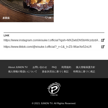
28
卓英佑
LINK
https://www.instagram.com/eisuke.t.official?igsh=MXZwbDN5bHllczdzdA%3D%3D&utm_source=qr
https://www.tiktok.com/@eisuke.t.official?_r=1&_t=ZS-96arXe52vLR
About JUNON TV
お問い合わせ
FAQ
利用規約
個人情報保護方針
個人情報の取扱いについて
資金決済法に基づく表記
特商法に基づく表記
© 2021 JUNON TV. All Rights Reserved.