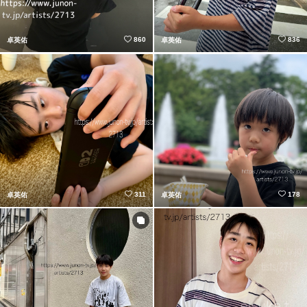
860
836
卓英佑
卓英佑
311
178
卓英佑
卓英佑