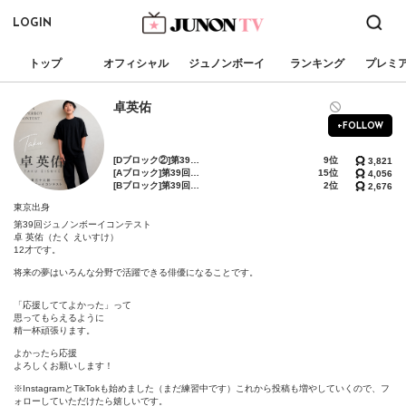
LOGIN
トップ
オフィシャル
ジュノンボーイ
ランキング
プレミ
卓英佑
+FOLLOW
[Dブロック②]第39回ジュノンボーイコンテスト 第2次審査BEST150確約イベント
9位
3,821
[Aブロック]第39回ジュノンボーイ・コンテスト「BEST75敗者復活戦」〜下剋上〜
15位
4,056
[Bブロック]第39回ジュノンボーイ・コンテスト「ファイナリストハイパー敗者復活戦・予選〜天の時〜」
2位
2,676
東京出身
第39回ジュノンボーイコンテスト

卓 英佑（たく えいすけ）

12才です。

将来の夢はいろんな分野で活躍できる俳優になることです。

「応援しててよかった」って

思ってもらえるように

精一杯頑張ります。

よかったら応援

よろしくお願いします！

※InstagramとTikTokも始めました（まだ練習中です）これから投稿も増やしていくので、フ
ォローしていただけたら嬉しいです。