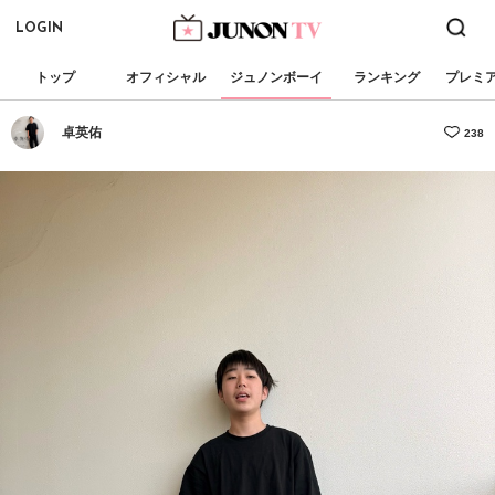
LOGIN
トップ
オフィシャル
ジュノンボーイ
ランキング
プレミ
卓英佑
238