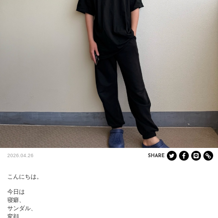
2026.04.26
SHARE
こんにちは。

今日は

寝癖、

サンダル、

変顔、
