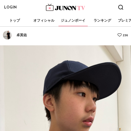
LOGIN
トップ
オフィシャル
ジュノンボーイ
ランキング
プレミ
卓英佑
236