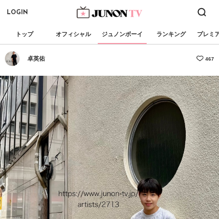
LOGIN
トップ
オフィシャル
ジュノンボーイ
ランキング
プレミ
卓英佑
467