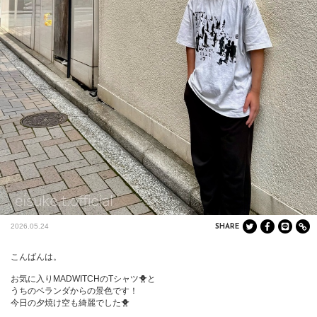
2026.05.24
SHARE
こんばんは。

お気に入りMADWITCHのTシャツ🐥と

うちのベランダからの景色です！

今日の夕焼け空も綺麗でした🐥
