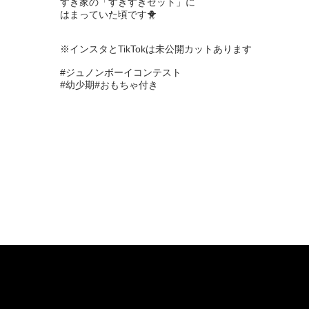
すき家の「すきすきセット」に

はまっていた頃です🐥

※インスタとTikTokは未公開カットあります

#ジュノンボーイコンテスト

#幼少期#おもちゃ付き
お問い合わせ
About JUNON TV
F