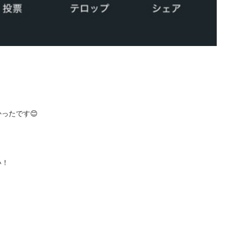
たです😊

い！