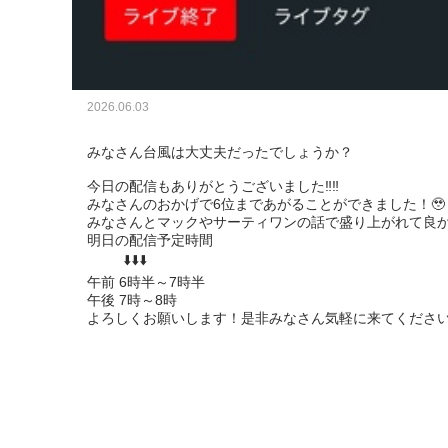
2026.06.03
みなさん台風は大丈夫だったでしょうか？

今日の配信もありがとうございました‼️‼️

みなさんのおかげで6位まであがることができました！🥹

みなさんとマックやサーティワンの話で盛り上がれて良かっ
明日の配信予定時間

         ⬇️⬇️⬇️

午前 6時半～7時半

午後 7時～8時

よろしくお願いします！是非みなさん気軽に来てくださ