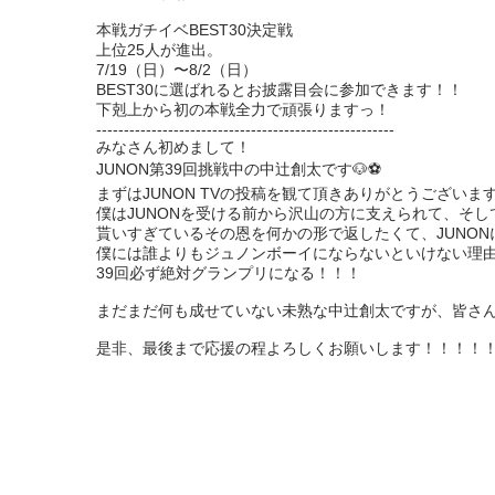
本戦ガチイベBEST30決定戦

上位25人が進出。

7/19（日）〜8/2（日）

BEST30に選ばれるとお披露目会に参加できます！！

下剋上から初の本戦全力で頑張りますっ！

------------------------------------------------------

みなさん初めまして！

JUNON第39回挑戦中の中辻創太です🐶⚽️

まずはJUNON TVの投稿を観て頂きありがとうございます
僕はJUNONを受ける前から沢山の方に支えられて、そし
貰いすぎているその恩を何かの形で返したくて、JUNON
僕には誰よりもジュノンボーイにならないといけない理由
39回必ず絶対グランプリになる！！！

まだまだ何も成せていない未熟な中辻創太ですが、皆さんの応
是非、最後まで応援の程よろしくお願いします！！！！