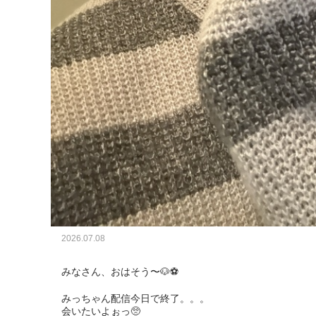
2026.07.08
みなさん、おはそう〜🐶⚽️

みっちゃん配信今日で終了。。。

会いたいよぉっ🥺
